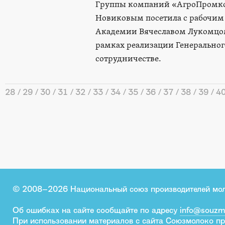
Группы компаний «АгроПромком
Новиковым посетила с рабочим 
Академии Вячеславом Лукомцом
рамках реализации Генеральног
сотрудничестве.
28
29
30
31
32
33
34
35
36
37
38
39
4
© 2008–2026 Национальный союз производителей мо
Об ошибках на сайте сообщайте по адресу
info@souzm
При использовании материалов с сайта Союзмолоко пр