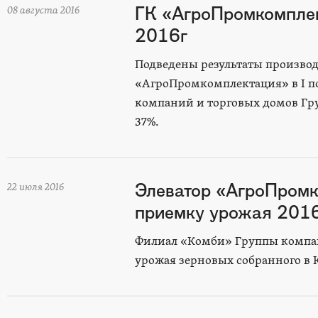
ГК «АгроПромкомплект
08 августа 2016
2016г
Подведены результаты произво
«АгроПромкомплектация» в I по
компаний и торговых домов Гру
37%.
Элеватор «АгроПромк
22 июля 2016
приемку урожая 2016
Филиал «Комби» Группы компа
урожая зерновых собранного в К