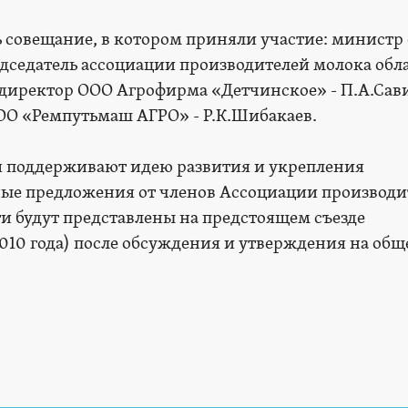
ь совещание, в котором приняли участие: министр 
едседатель ассоциации производителей молока обла
 директор ООО Агрофирма «Детчинское» - П.А.Сав
ОО «Ремпутьмаш АГРО» - Р.К.Шибакаев.
я поддерживают идею развития и укрепления
е предложения от членов Ассоциации производи
и будут представлены на предстоящем съезде
10 года) после обсуждения и утверждения на об