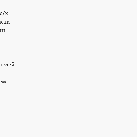
с/х
сти -
ин,
телей
щем