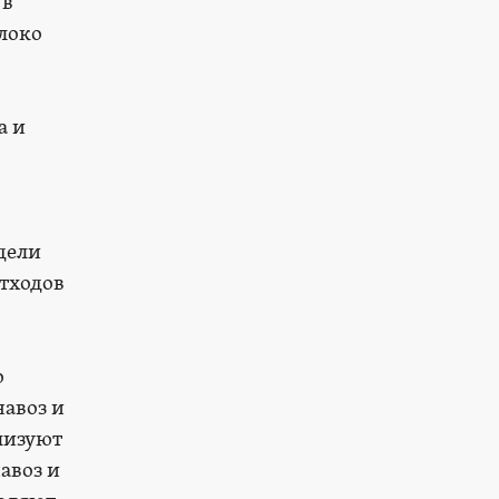
 в
олоко
а и
дели
отходов
о
навоз и
лизуют
авоз и