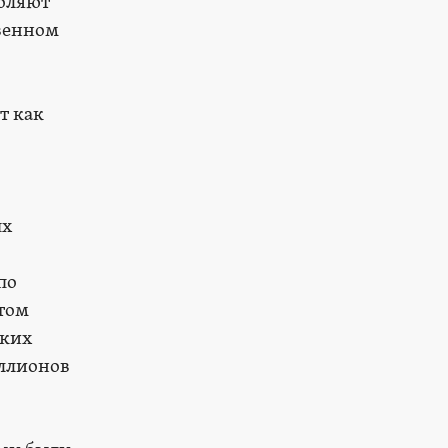
воляют
твенном
т как
ых
по
том
ских
иллионов