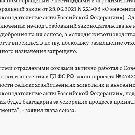
езопасном обращении с пестицидами и агрохимикат
ральный закон от 28.06.2021 N 221-ФЗ «О внесени
аконодательные акты Российской Федерации»). О
лючению из-под требований законодательства не 
удобрения на их основе, а «отходы животноводства
гут вноситься в почву, поскольку размещение отх
нного назначения запрещено.
гими отраслевыми союзами активно работал с Сов
отки и внесения в ГД ФС РФ законопроекта № 4743
ности сельскохозяйственных животных и внесени
аконодательные акты Российской Федерации», по
ия будет благодарна за ускорение процесса принят
ента”, - заявил глава союза.