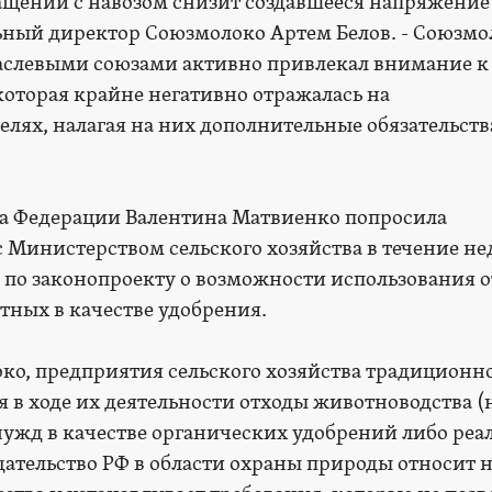
ащении с навозом снизит создавшееся напряжение
альный директор Союзмолоко Артем Белов. - Союзм
раслевыми союзами активно привлекал внимание к
оторая крайне негативно отражалась на
елях, налагая на них дополнительные обязательств
та Федерации Валентина Матвиенко попросила
Министерством сельского хозяйства в течение не
и по законопроекту о возможности использования 
ных в качестве удобрения.
ко, предприятия сельского хозяйства традиционн
 в ходе их деятельности отходы животноводства (
нужд в качестве органических удобрений либо реа
дательство РФ в области охраны природы относит н