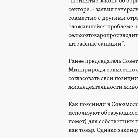
“Принятие закона об обр
секторе, - заявил генер
совместно с другими от
сложившейся проблеме, к
сельхозтоваропроизводит
штрафные санкции”.
Ранее председатель Сове
Минприроды совместно с 
согласовать свои позици
жизнедеятельности живот
Как пояснили в Союзмоло
используют образующиеся
помет) для собственных 
как товар. Однако законо