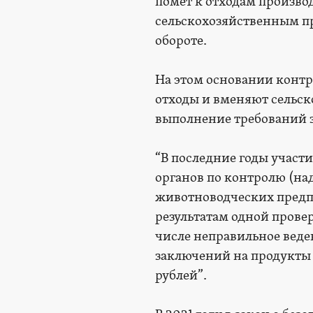
помет к отходам производ
сельскохозяйственным пр
обороте.
На этом основании контр
отходы и вменяют сельск
выполнение требований з
“В последние годы участ
органов по контролю (на
животноводческих предпр
результатам одной прове
числе неправильное веде
заключений на продукты 
рублей”.