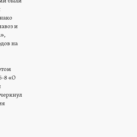
ами были
и
днако
навоз и
»,
одов на
етом
5-8 «О
и
дчеркнул
ия