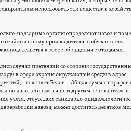
ства и устанавливает требования, которые не поз
едприятиям использовать эти вещества в хозяйс
ольно-надзорные органы определяют навоз и поме
охозяйственному производителю в обязанность
аконодательства в сфере обращения с отходами.
ились случаи претензий со стороны государственн
дзору) в сфере охраны окружающей среды в адрес
иятий, - поясняет Белов. - Общая сумма штрафов 
рки по изложенным выше и другим основаниям, в 
ние учета, отсутствие санитарно-эпидемиологиче
переработки навоза, может достигать десятков м