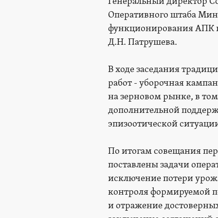
Генеральный директор Со
Оперативного штаба Минс
функционирования АПК п
Д.Н. Патрушева.
В ходе заседания традиц
работ - уборочная кампа
на зерновом рынке, в том
дополнительной поддерж
эпизоотической ситуации
По итогам совещания пер
поставлены задачи опера
исключение потери урожа
контроля формируемой п
и отражение достоверных