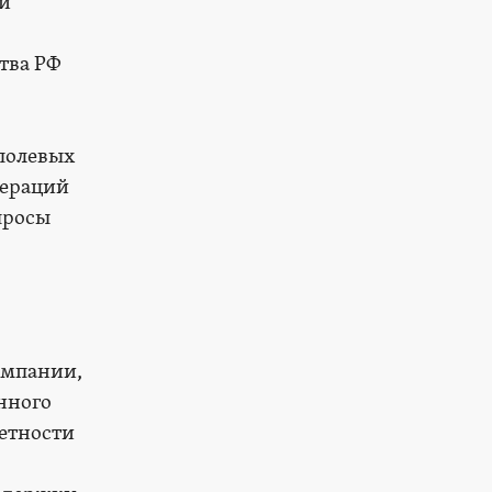
ии
тва РФ
полевых
пераций
просы
ампании,
нного
етности