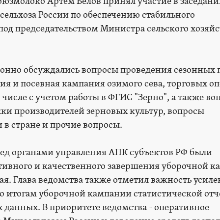
юзмолоко Артём Белов принял участие в заседан
ельхоза России по обеспечению стабильного
од председательством Министра сельского хозяйс
ионно обсуждались вопросы проведения сезонных 
ния и посевная кампания озимого сева, торговых о
 числе с учетом работы в ФГИС "Зерно", а также во
ки производителей зерновых культур, вопросы
 в стране и прочие вопросы.
ед органами управления АПК субъектов РФ были
тивного и качественного завершения уборочной к
я. Глава ведомства также отметил важность усиле
о итогам уборочной кампании статистической отч
 данных. В приоритете ведомства - оперативное