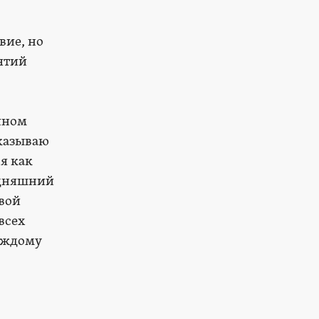
вие, но
ятий
ейном
сказываю
я как
годняшний
овой
всех
аждому