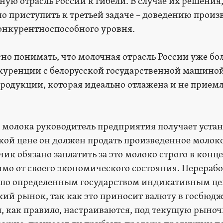
ую отрасль России к гибели. В случае их решения
 приступить к третьей задаче – доведению произв
онкурентноспособного уровня.
о понимать, что молочная отрасль России уже бол
куренции с белорусской государственной машиной
родукции, которая идеально отлажена и не прием
 молока руководитель предприятия получает устан
акой цене он должен продать произведенное молоко
ик обязано заплатить за это молоко строго в конце
имо от своего экономического состояния. Перераб
 по определенным государством индикативным це
кий рынок, так как это приносит валюту в госбюдж
, как правило, настраиваются, под текущую рыно