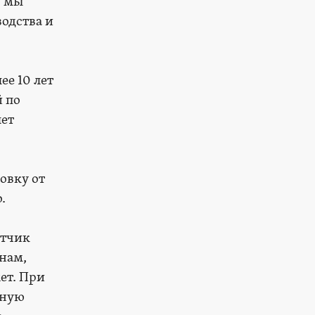
, мы
одства и
ее 10 лет
 по
лет
овку от
.
отчик
нам,
ет. При
чную