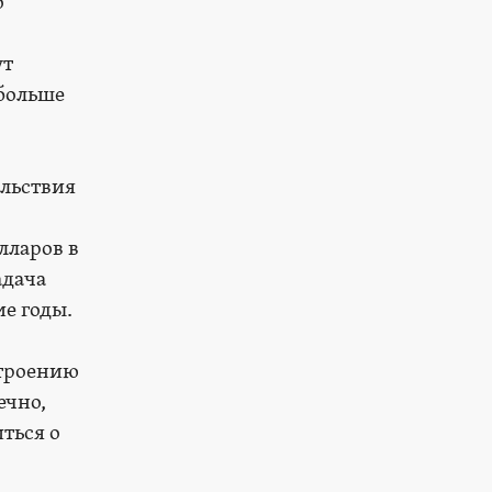
о
ут
 больше
ольствия
лларов в
адача
е годы.
строению
ечно,
иться о