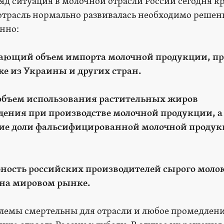
ляд ситуация в молочной отрасли России сегодня к
 отрасль нормально развивалась необходимо решен
нно:
стающий объем импорта молочной продукции, п
кже из Украины и других стран.
 объем использования растительных жиров
дения при производстве молочной продукции, а
ие доли фальсифицированной молочной продук
ность российских производителей сырого моло
 на мировом рынке.
лемы смертельны для отрасли и любое промедлени