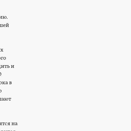
ию.
йшей
ых
ого
дить и
О
ока в
о
шают
ятся на