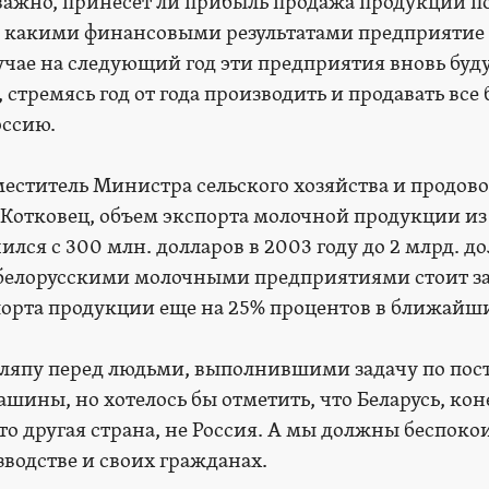
 важно, принесет ли прибыль продажа продукции п
 какими финансовыми результатами предприятие
учае на следующий год эти предприятия вновь буд
стремясь год от года производить и продавать все
оссию.
еститель Министра сельского хозяйства и продов
.Котковец, объем экспорта молочной продукции из
ился с 300 млн. долларов в 2003 году до 2 млрд. до
д белорусскими молочными предприятиями стоит з
орта продукции еще на 25% процентов в ближайши
ляпу перед людьми, выполнившими задачу по по
шины, но хотелось бы отметить, что Беларусь, кон
это другая страна, не Россия. А мы должны беспоко
зводстве и своих гражданах.