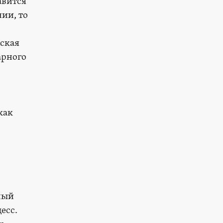
авится
ии, то
нская
арного
как
ный
есс.