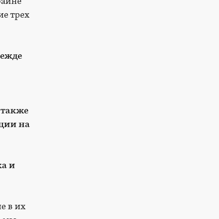
райне
ие трех
режде
 также
ции на
ка и
е в их