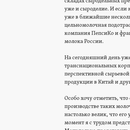
складах сыродельных пре
уже и сыроделие. И если 
уже в ближайшие нескольк
цельномолочная подотрас
компания ПепсиКо и фран
молока России.
На сегодняшний день уже 
транснациональных корпо
перспективной сырьевой
продукции в Китай и дру
Особо хочу отметить, чт
производстве таких моло
настолько велик, что его
момент я с трудом предс