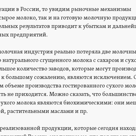
уации в России, то увидим рыночные механизмы
 сырое молоко, так и на готовую молочную продукц
ельных результатов приводит к убыткам и дальне
ных предприятий.
молочная индустрия реально потеряла две молочн
 натурального сгущенного молока с сахаром и сух
льшое количество заводов, которые могут произво
, к большому сожалению, являются исключением. 
м объеме производства гостированного сухого мол
ть не приходится. Можно сказать, что большинств
 сухого молока являются биохимическими: они ме
ой, растительными маслами и пр.
ереализованной продукции, которые сегодня наход