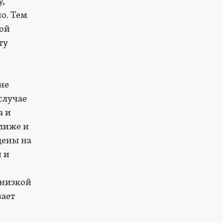
у,
о. Тем
ой
ту
не
случае
а и
лиже и
цены на
й и
 низкой
вает