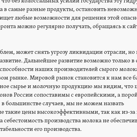
 что без колоссальных усилий государства эту гидр
 в самые разные продукты, остановить невозможн
щет любые возможности для решения этой опасн
фронта можно регулярно получать, обращаясь к сай
блем, может снять угрозу ликвидации отрасли, но 
развитие. Дальнейшее развитие возможно только в 
пособности наших производителей сырого молок
ом рынке. Мировой рынок становится к нам все б
чное сырье и молочную продукцию мы видим, что 
ионов России сопоставимы с европейскими, а поро
 в большинстве случаев, мы не можем назвать
е такие цены высокоэффективными, так как из-за
а себестоимость производства молока не обеспечи
табельности его производства.