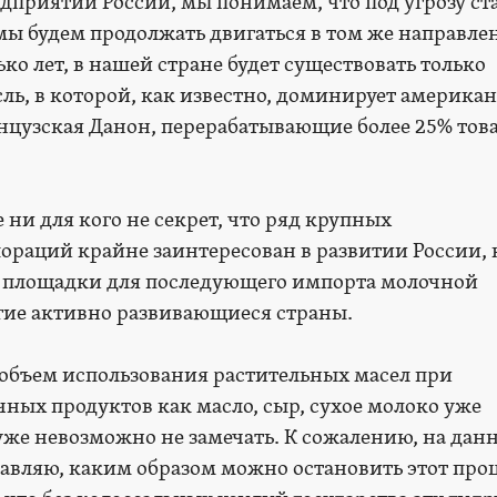
дприятий России, мы понимаем, что под угрозу ст
мы будем продолжать двигаться в том же направлен
о лет, в нашей стране будет существовать только
ль, в которой, как известно, доминирует америка
цузская Данон, перерабатывающие более 25% тов
ни для кого не секрет, что ряд крупных
раций крайне заинтересован в развитии России, 
 площадки для последующего импорта молочной
гие активно развивающиеся страны.
о объем использования растительных масел при
чных продуктов как масло, сыр, сухое молоко уже
 уже невозможно не замечать. К сожалению, на дан
тавляю, каким образом можно остановить этот проц