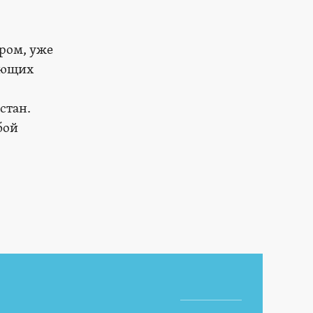
ром, уже
яющих
стан.
бой