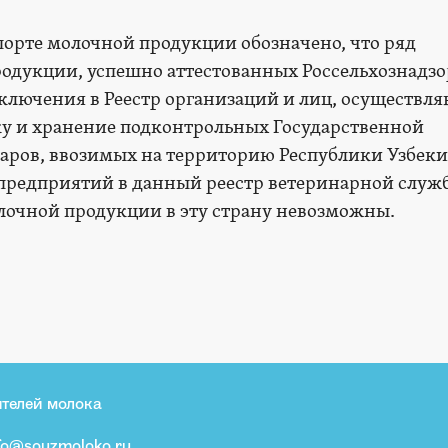
спорте молочной продукции обозначено, что ряд
одукции, успешно аттестованных Россельхознадзо
включения в Реестр организаций и лиц, осуществл
ку и хранение подконтрольных Государственной
аров, ввозимых на территорию Республики Узбеки
 предприятий в данный реестр ветеринарной служ
лочной продукции в эту страну невозможны.
телей молока
fo@souzmoloko.ru