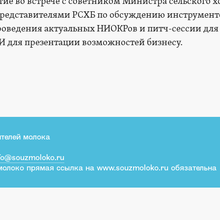
ие во встрече с советником Министра сельского х
представителями РСХБ по обсуждению инструмент
роведения актуальных НИОКРов и питч-сессии для
 для презентации возможностей бизнесу.
телей молока
fo@souzmoloko.ru
молоко прямая ссылка на www.souzmoloko.ru обязательна