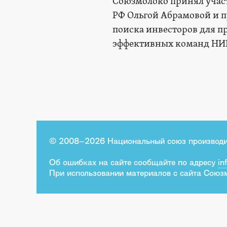
Союзмолоко принял участ
РФ Ольгой Абрамовой и 
поиска инвесторов для п
эффективных команд НИИ
© 2008–2026 Национальный союз производи
Об ошибках на сайте сообщайте по адресу
in
При использовании материалов с сайта Союз