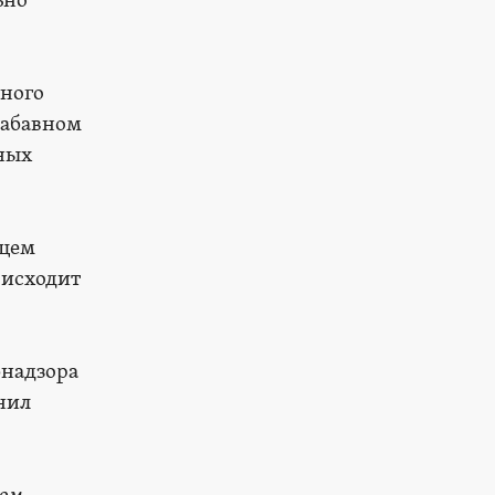
ьно
дного
забавном
ных
ящем
оисходит
бнадзора
нил