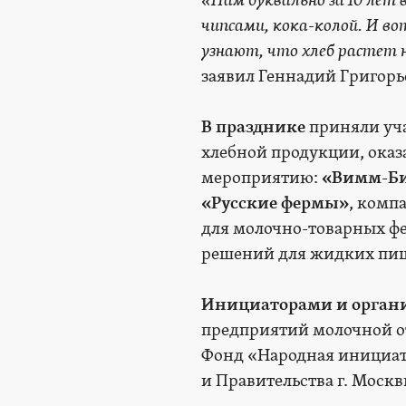
«Нам буквально за 10 лет 
чипсами, кока-колой. И во
узнают, что хлеб растет н
заявил Геннадий Григорь
В празднике
приняли уча
хлебной продукции, ока
мероприятию:
«Вимм-Би
«Русские фермы»
, комп
для молочно-товарных фе
решений для жидких пи
Инициаторами и орган
предприятий молочной о
Фонд «Народная инициат
и Правительства г. Моск