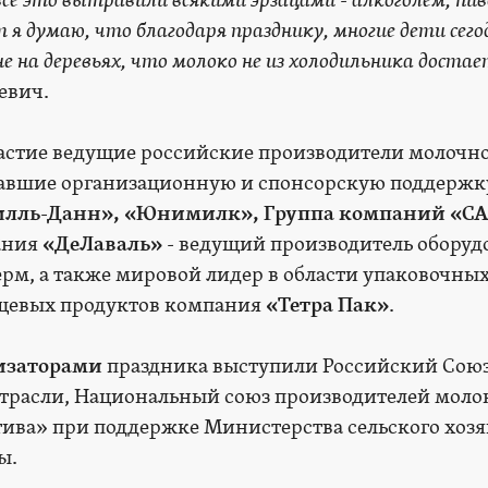
все это вытравили всякими эрзацами - алкоголем, пив
т я думаю, что благодаря празднику, многие дети сего
е на деревьях, что молоко не из холодильника доста
евич.
стие ведущие российские производители молочн
завшие организационную и спонсорскую поддержк
лль-Данн», «Юнимилк», Группа компаний «СА
ания
«ДеЛаваль»
- ведущий производитель оборуд
рм, а также мировой лидер в области упаковочны
щевых продуктов компания
«Тетра Пак»
.
изаторами
праздника выступили Российский Сою
трасли, Национальный союз производителей моло
ива» при поддержке Министерства сельского хозя
вы.