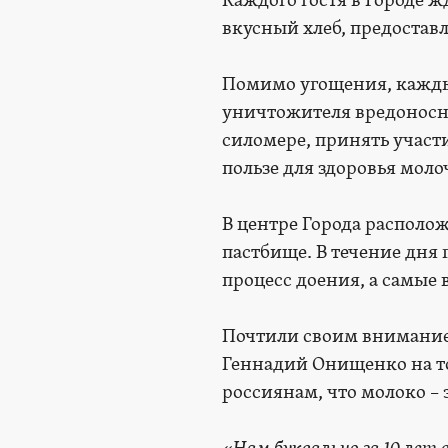
Каждого гостя в Городе 
вкусный хлеб, предоста
Помимо угощения, каждый
уничтожителя вредоносны
силомере, принять участ
пользе для здоровья мол
В центре Города располо
пастбище. В течение дня 
процесс доения, а самые
Почтили своим вниманием
Геннадий Онищенко на т
россиянам, что молоко –