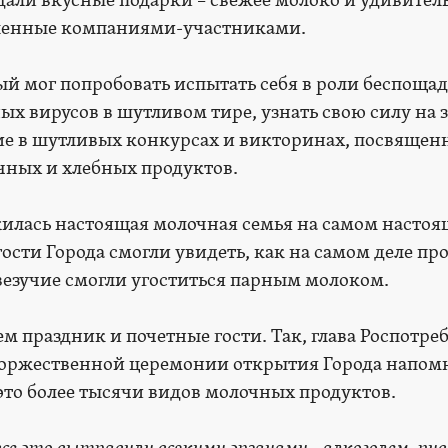
ждали вкусные подарки – свежее молоко и удивител
вленные компаниями-участниками.
 мог попробовать испытать себя в роли беспоща
х вирусов в шутливом тире, узнать свою силу на 
ие в шутливых конкурсах и викторинах, посвящен
очных и хлебных продуктов.
жилась настоящая молочная семья на самом насто
гости Города смогли увидеть, как на самом деле пр
 везучие смогли угоститься парным молоком.
 праздник и почетные гости. Так, глава Роспотре
оржественной церемонии открытия Города напом
 это более тысячи видов молочных продуктов.