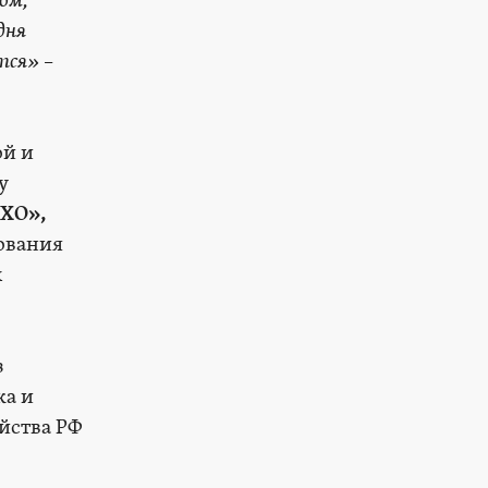
ом,
дня
ется»
–
ой и
у
ХО»,
ования
х
з
ка и
йства РФ