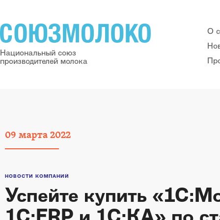
О 
Но
Национальный союз
Пр
производителей молока
09
марта
2022
НОВОСТИ КОМПАНИЙ
Успейте купить «1С:М
1С:ERP и 1С:КА» по ст