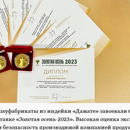
олуфабрикаты из индейки «Дамате» завоевали 
тавке «Золотая осень-2023». Высокая оценка эк
 и безопасность производимой компанией проду