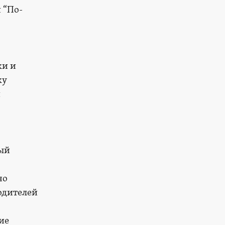
 “По-
ки и
ку
и
ный
но
одителей
ие