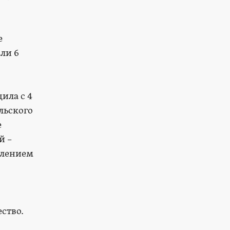
е
ли 6
ила с 4
льского
е
й –
влением
ство.