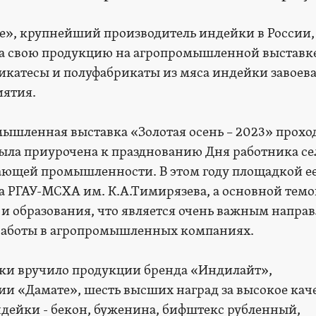
е», крупнейший производитель индейки в России,
а свою продукцию на агропромышленной выставк
ликатесы и полуфабрикаты из мяса индейки завоева
иятия.
мышленная выставка «Золотая осень – 2023» проход
 была приурочена к празднованию Дня работника се
ающей промышленности. В этом году площадкой е
а РГАУ-МСХА им. К.А.Тимирязева, а основной темо
 и образования, что является очень важным напра
работы в агропромышленных компаниях.
ки вручило продукции бренда «Индилайт»,
 «Дамате», шесть высших наград за высокое каче
ндейки - бекон, буженина, бифштекс рубленный,