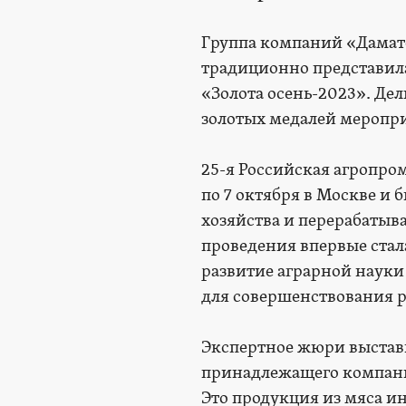
Группа компаний «Дамат
традиционно представил
«Золота осень-2023». Де
золотых медалей меропр
25-я Российская агропро
по 7 октября в Москве и
хозяйства и перерабатыв
проведения впервые стал
развитие аграрной науки
для совершенствования 
Экспертное жюри выстав
принадлежащего компании
Это продукция из мяса и