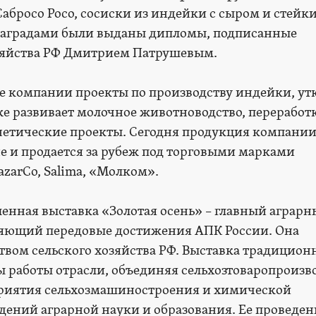
абросо Росо, сосиски из индейки с сыром и стейки
 наградами были выданы дипломы, подписанные
зяйства РФ Дмитрием Патрушевым.
е компании проекты по производству индейки, ут
е развивает молочное животноводство, переработ
нетические проекты. Сегодня продукция компани
не и продается за рубеж под торговыми марками
zarCo, Salima, «Молком».
нная выставка «Золотая осень» – главный аграр
ляющий передовые достижения АПК России. Она
вом сельского хозяйства РФ. Выставка традицион
ы работы отрасли, объединяя сельхозтоваропроизв
приятия сельхозмашиностроения и химической
ений аграрной науки и образования. Ее проведен