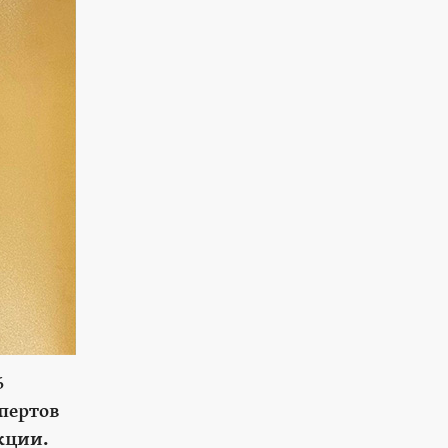
6
спертов
кции.