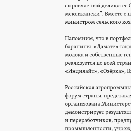
сыровяленый деликатес С
мексикански”. Вместе с
министром сельского хо
Напомним, что в портфел
баранины. «Дамате» такж
молока и собственные ге
реализуется по всей стра
«Индилайт», «Озёрка», Ba
Российская агропромышле
форум страны, представ
организована Министерст
демонстрирует результат
и переработчиков, пред
промышленности, учрежд