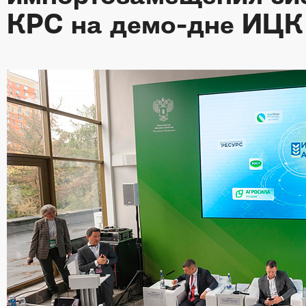
КРС на демо-дне ИЦК