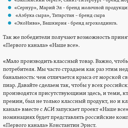
«Балтийский берег», Санкт-Петербург - бренд м
«Сернур», Марий Эл – бренд молочной продукции
«Азбука сыра», Татарстан – бренд сыра
«ЭкоНива», Башкирия - бренд агрохолдинга.
Так же победители получают возможность принят
«Первого канала» «Наше все».
«Мало производить классный товар. Важно, чтоб
потребителя. Мы часто страдаем как раз этим нед
банальность: чем отличается крыса от морской с
пиар. Давайте сделаем так, чтобы у всех российс
производятся присутствующими здесь, и теми, кт
премии, был не только классный продукт, но и 
канал» вместе с АСИ запускает проект «Наше все
номинациях будет представлять российские комп
«Первого канала» Константин Эрнст.