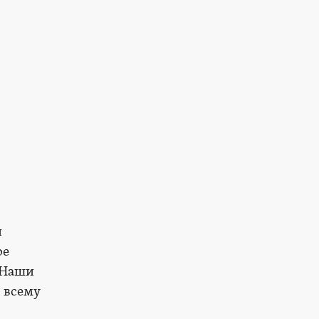
и
ое
 Наши
 всему