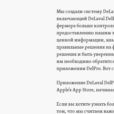
Мы создали систему DeLa
включающий DeLaval Del
фермера больше контроля,
предоставлению нашим за
ценной информации, анал
правильные решения на 
решения и быть уверенны
им необходимо обратитс
приложении DelPro. Вот 
Приложение DeLaval DelP
Apple’s App Store, начиная
Если вы хотите узнать б
том, что мы считаем важ