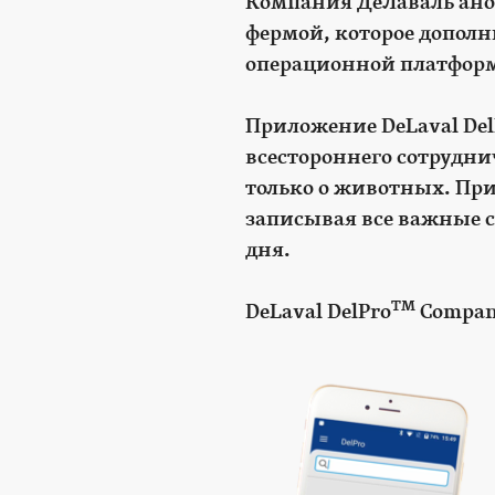
Компания ДеЛаваль ано
фермой, которое дополн
операционной платформ
Приложение DeLaval Del
всестороннего сотрудни
только о животных. Пр
записывая все важные с
дня.
TM
DeLaval DelPro
Compan