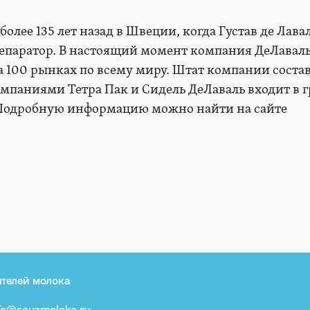
олее 135 лет назад в Швеции, когда Густав де Лава
епаратор. В настоящий момент компания ДеЛавал
а 100 рынках по всему миру. Штат компании соста
омпаниями Тетра Пак и Сидель ДеЛаваль входит в 
 Подробную информацию можно найти на сайте
телей молока
fo@souzmoloko.ru