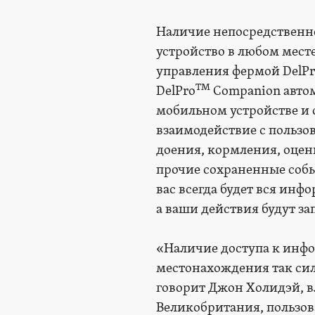
Наличие непосредственн
устройство в любом мест
управления фермой DelPr
TM
DelPro
Companion авто
мобильном устройстве и с
взаимодействие с пользо
доения, кормления, оцени
прочие сохраненные событ
вас всегда будет вся ин
а ваши действия будут з
«Наличие доступа к инф
местонахождения так силь
говорит Джон Холидэй, в
Великобритания, пользов