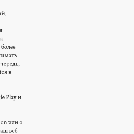
ий,
я
 к
 более
нимать
чередь,
ся в
e Play и
on или о
аш веб-