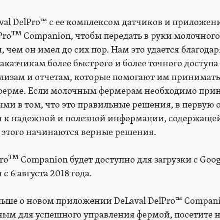
val DelPro™ с ее комплексом датчиков и приложен
TM
Pro
Companion, чтобы передать в руки молочного
 чем он имел до сих пор. Нам это удается благодар
казчикам более быстрого и более точного доступа
изам и отчетам, которые помогают им принимать
ферме. Если молочным фермерам необходимо при
ми в том, что это правильные решения, в первую о
я к надежной и полезной информации, содержащей
с этого начинаются верные решения.
TM
ro
Companion будет доступно для загрузки с Googl
 с 6 августа 2018 года.
ольше о новом приложении DeLaval DelPro™ Compani
ным для успешного управления фермой, посетите н