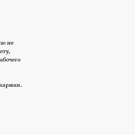
ию не
оту,
абочего
 карман.