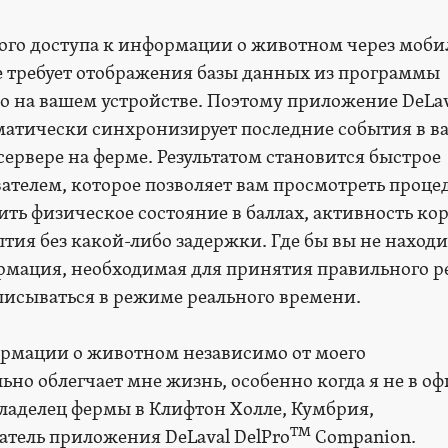
ого доступа к информации о животном через моби
е требует отображения базы данных из программы
o на вашем устройстве. Поэтому приложение DeLav
матически синхронизирует последние события в 
ервере на ферме. Результатом становится быстрое
вателем, которое позволяет вам просмотреть проце
ть физическое состояние в баллах, активность кор
ия без какой-либо задержки. Где бы вы не находи
формация, необходимая для принятия правильного 
аписываться в режиме реального времени.
ормации о животном независимо от моего
но облегчает мне жизнь, особенно когда я не в офи
ладелец фермы в Клифтон Холле, Кумбрия,
TM
атель приложения DeLaval DelPro
Companion.