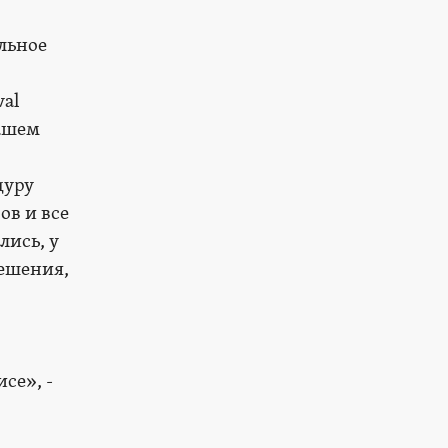
льное
al
вашем
дуру
ов и все
лись, у
решения,
се», -