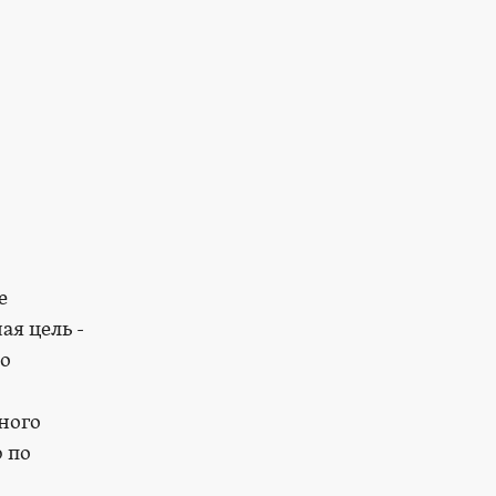
е
ая цель -
то
ного
 по