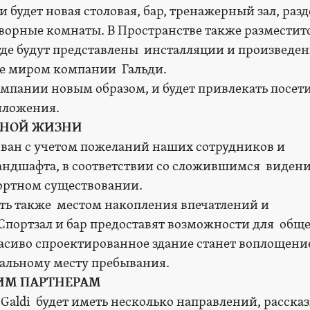
 будет новая столовая, бар, тренажерный зал, разд
ворные комнаты. В Пространстве также разместит
де будут представлены инсталляции и произведе
ые миром компании Гальди.
омпании новым образом, и будет привлекать посет
иложения.
ЧНОЙ ЖИЗНИ
ван с учетом пожеланий наших сотрудников и
ландшафта, в соответствии со сложившимся виден
ортном существовании.
ть также местом накопления впечатлений и
портзал и бар предоставят возможности для общ
расиво спроектированное здание станет воплощен
альному месту пребывания.
ИМ ПАРТНЕРАМ
Galdi будет иметь несколько направлений, расска