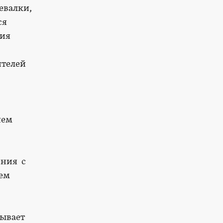
евалки,
ся
ния
ителей
ием
ения с
ием
зывает