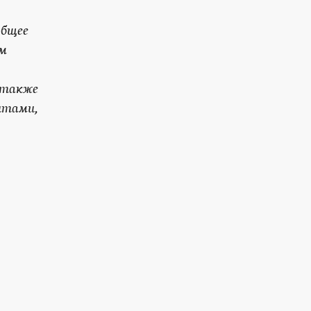
общее
им
 также
нтами,