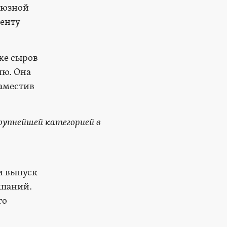
союзной
денту
ке сыров
ию. Она
заместив
рупнейшей категорией в
и выпуск
мпаний.
го