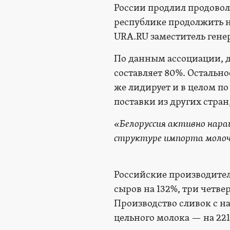
России продлил продоволь
республике продолжить н
URA.RU заместитель ген
По данным ассоциации, 
составляет 80%. Остальн
же лидирует и в целом п
поставки из других стран,
«Белоруссия активно нара
структуре импорта молоч
Российские производител
сыров на 132%, три четв
Производство сливок с н
цельного молока — на 221