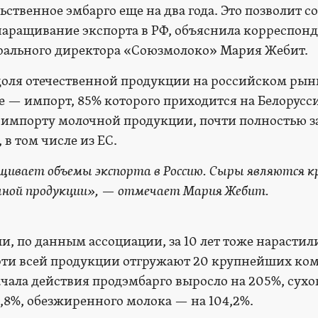
ственное эмбарго еще на два года. Это позволит 
аращивание экспорта в РФ, объяснила корреспон
ерального директора «Союзмолоко» Мария Жебит.
доля отечественной продукции на российском рын
ое — импорт, 85% которого приходится на Белорусс
о импорту молочной продукции, почти полностью 
 в том числе из ЕС.
щивает объемы экспорта в Россию. Сыры являются к
ной продукции», — отмечает Мария Жебит.
и, по данным ассоциации, за 10 лет тоже нарастил
ерти всей продукции отгружают 20 крупнейших ко
ачала действия продэмбарго выросло на 205%, сухо
,8%, обезжиренного молока — на 104,2%.