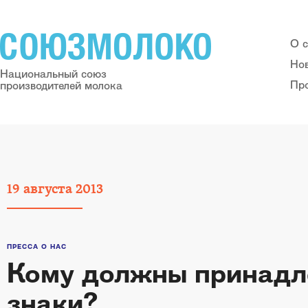
О 
Но
Национальный союз
Пр
производителей молока
19
августа
2013
ПРЕССА О НАС
Кому должны принадле
знаки?