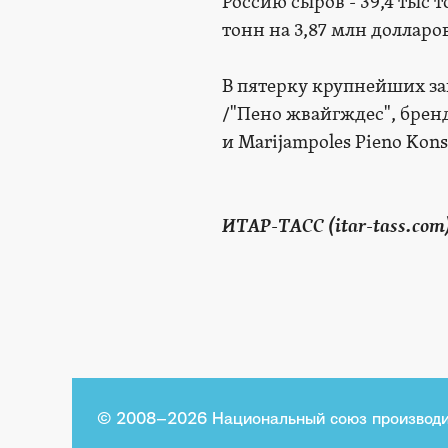
Россию сыров - 39,4 тыс т
тонн на 3,87 млн долларов
В пятерку крупнейших зав
/"Пено жвайгждес", бренд "
и Marijampoles Pieno Kons
ИТАР-ТАСС (itar-tass.com
© 2008–2026 Национальный союз производи