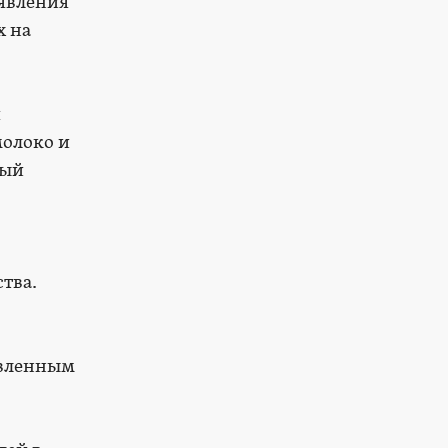
ыявления
х на
я
молоко и
ный
тва.
овленным