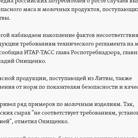
едил российских потребителей о росте случаев в
опасного мяса и молочных продуктов, поступающи
твы.
гой наблюдаем накопление фактов несоответстви
укции требованиям технического регламента на 
сообщил ИТАР-ТАСС глава Роспотребнадзора, глав
надий Онищенко.
 мясной продукции, поступающей из Литвы, также
ения от норм по показателям безопасности и качес
привел ряд примеров по молочным изделиям. Так,
ских сырах "не соответствует требованиям, устан
ией", отметил Онищенко.