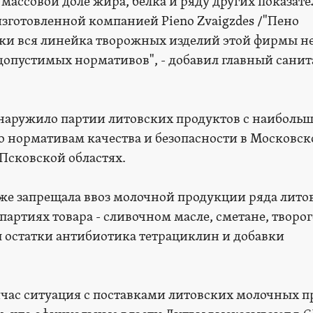
массовой доле жира, белка и ряду других показате
, изготовленной компанией Pieno Zvaigzdes /"Пено
ски вся линейка творожных изделий этой фирмы н
допустимых нормативов", - добавил главный сани
бнаружило партии литовских продуктов с наиболь
 нормативам качества и безопасности в Московс
 Псковской областях.
уже запрещала ввоз молочной продукции ряда лито
артиях товара - сливочном масле, сметане, творог
 остатки антибиотика тетрациклин и добавки
час ситуация с поставками литовских молочных п