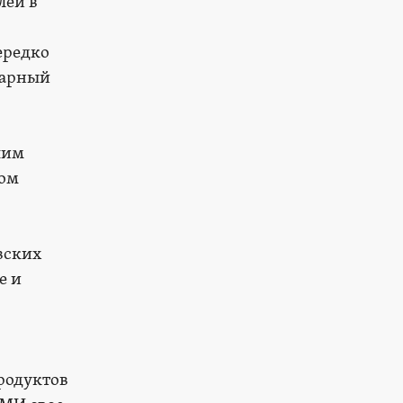
лей в
ередко
тарный
шим
ком
вских
е и
родуктов