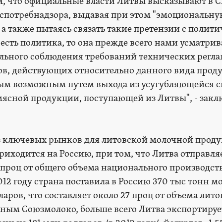
ем, что официальные власти Литвы высказывают в 
оспотребнадзора, выдавая при этом "эмоциональну
а также пытаясь связать такие претензии с полит
 есть политика, то она прежде всего нами усматрив
льного соблюдения требований технических регла
в, действующих относительно данного вида проду
ным возможным путем выхода из усугубляющейся 
мясной продукции, поступающей из Литвы", - зак
з ключевых рынков для литовской молочной прод
риходится на Россию, при том, что Литва отправля
проц от общего объема национального производст
12 году страна поставила в Россию 370 тыс тонн 
ларов, что составляет около 27 проц от объема лито
нным Союзмолоко, больше всего Литва экспортируе