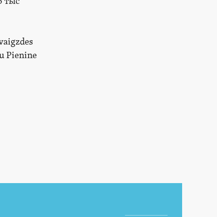
5 тыс
vaigzdes
u Pienine