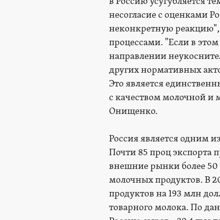
в Россию усугубляется т
несогласие с оценками Р
неконкретную реакцию", 
процессами. "Если в этом
направлении неукосните
других нормативных акто
Это является единствен
с качеством молочной и 
Онищенко.
Россия является одним и
Почти 85 проц экспорта п
внешние рынки более 50 
молочных продуктов. В 20
продуктов на 193 млн дол
товарного молока. По да