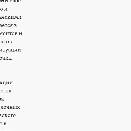
СМИ свое
ю и
ическими
ается в
ментов и
ктов.
ситуации
лючил
укции.
ет на
ва
молочных
вского
т в