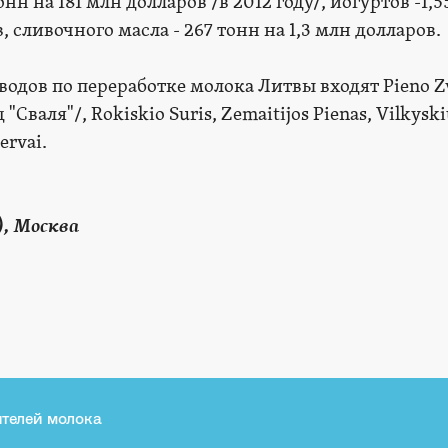
онн на 181 млн долларов /в 2012 году/, йогуртов -1,5
, сливочного масла - 267 тонн на 1,3 млн долларов.
одов по переработке молока Литвы входят Pieno Z
Сваля"/, Rokiskio Suris, Zemaitijos Pienas, Vilkyski
ervai.
), Москва
телей молока