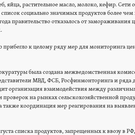
, яйца, растительное масло, молоко, кефир. Сети 
 список социально значимых продуктов более чем 
года правительство отказалось от замораживания ц
.
о прибегло к целому ряду мер для мониторинга це
прокуратуры была создана межведомственная комисс
едставители МВД, ФСБ, Росфинмонторинга и ряда 
ходит организация взаимодействия между различн
и проверок на рынках сельскохозяйственной прод
 а также координация мер реагирования на выявл
густа списка продуктов, запрещенных к ввозу в РФ