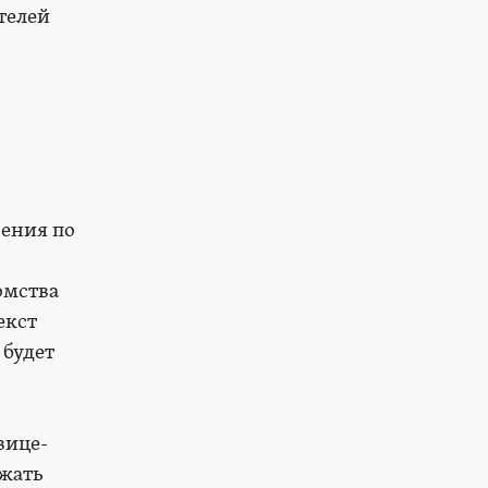
телей
чения по
омства
екст
 будет
вице-
ежать