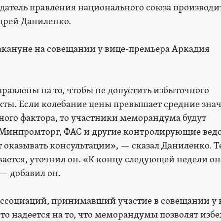
седатель правления национального союза производи
дрей Даниленко.
акануне на совещании у вице-премьера Аркадия
авлены на то, чтобы не допустить избыточного
ты. Если колебание цены превышает средние зна
ного фактора, то участники меморандума будут
. Минпромторг, ФАС и другие контролирующие вед
 оказывать консультации», — сказал Даниленко. Т
ется, уточнил он. «К концу следующей недели он
 — добавил он.
ассоциаций, принимавший участие в совещании у 
то надеется на то, что меморандумы позволят изб