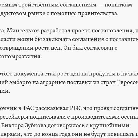
ваемым тройственным соглашениям — попыткам
одуктовом рынке с помощью правительства.
та, Минсельхоз разработал проект постановления, 
ласти могли бы заключать соглашения с поставщи
отвращении роста цен. Он был согласован с
ономразвития.
того документа стал рост цен на продукты в начале
ей эмбарго на аграрные поставки из стран Евросо
лии.
чник в ФАС рассказывал РБК, что проект соглаше
о ретейлеры подписывали с производителями осень
во Виктора Зубкова договорилось с крупнейшими
лерами, что до конца года они не будут повышать 