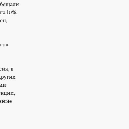
обещали
на 10%.
ен,
н на
ия, в
других
ыми
укции,
енные
,