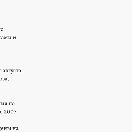
по
ками и
 августа
юза,
ния по
ю 2007
цены на