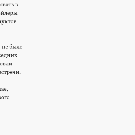
ывать в
тейлеры
дуктов
о не было
еседник
говли
встречи.
ае,
вого