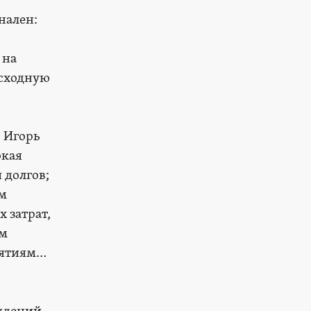
нален:
 на
асходную
 Игорь
окая
 долгов;
зм
 затрат,
ым
иятиям…