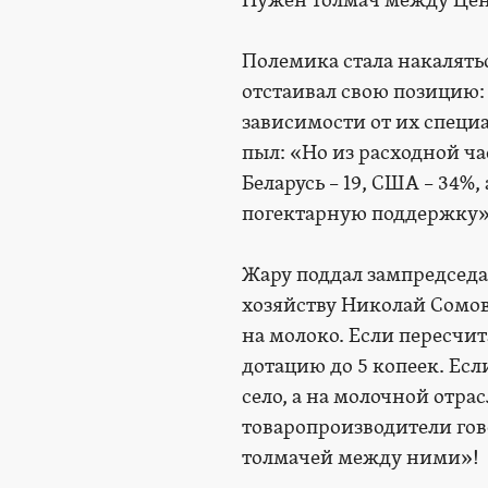
Нужен толмач между Цен
Полемика стала накалять
отстаивал свою позицию:
зависимости от их специ
пыл: «Но из расходной ча
Беларусь – 19, США – 34%
погектарную поддержку»
Жару поддал зампредседа
хозяйству Николай Сомо
на молоко. Если пересчит
дотацию до 5 копеек. Есл
село, а на молочной отра
товаропроизводители гов
толмачей между ними»!