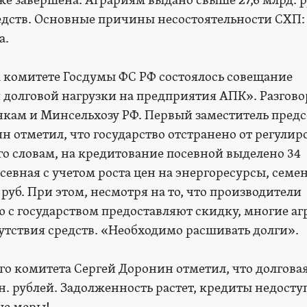
же завершена. Аграриям выдано свыше 27,6 млрд. 
едств. Основные причины несостоятельности СХП:
а.
ом комитете Госдумы ФС РФ состоялось совещание
долговой нагрузки на предприятия АПК». Разгово
анкам и Минсельхозу РФ. Первый заместитель предс
н отметил, что государство отстранено от регули
его словам, на кредитование посевной выделено 34
осевная с учетом роста цен на энергоресурсы, семен
 руб. При этом, несмотря на то, что производители
 с государством предоставляют скидку, многие аг
сутствия средств. «Необходимо расшивать долги».
го комитета Сергей Доронин отметил, что долгова
лн. рублей. Задолженность растет, кредиты недосту