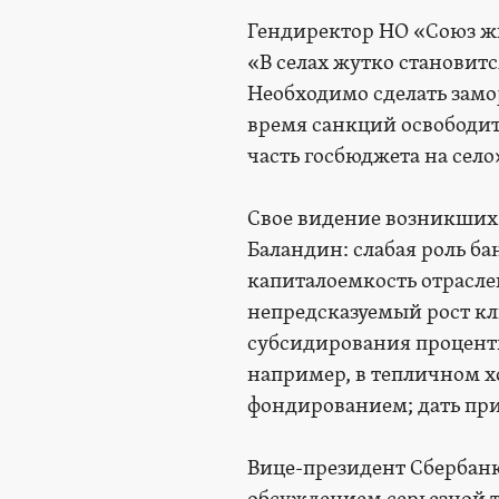
Гендиректор НО «Союз ж
«В селах жутко становитс
Необходимо сделать замор
время санкций освободит
часть госбюджета на село
Свое видение возникших
Баландин: слабая роль ба
капиталоемкость отрасле
непредсказуемый рост кл
субсидирования процентн
например, в тепличном х
фондированием; дать пр
Вице-президент Сбербан