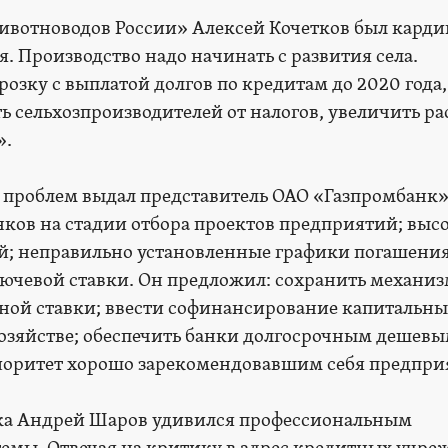
ивотноводов России» Алексей Кочетков был карди
я. Производство надо начинать с развития села.
озку с выплатой долгов по кредитам до 2020 года,
ь сельхозпроизводителей от налогов, увеличить р
».
 проблем выдал представитель ОАО «Газпромбанк»
нков на стадии отбора проектов предприятий; выс
й; неправильно установленные графики погашения
ючевой ставки. Он предложил: сохранить механи
ой ставки; ввести софинансирование капитальных
озяйстве; обеспечить банки долгосрочным дешев
иоритет хорошо зарекомендовавшим себя предпр
ка Андрей Шаров удивился профессиональным