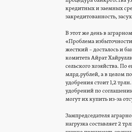
процедура банкротства у
кредитных и заемных ср
закредитованность, засух
В этот же день в аграрн
«Проблема избыточности 
жесткий – досталось и б
комитета Айрат Хайрулли
сельского хозяйства. По 
млрд.рублей, а в целом п
удобрения стоит 1,2 трлн.
удобрений по соглашению
могут их купить из-за от
Зампредседателя аграрно
нагрузка составляет 2 тр