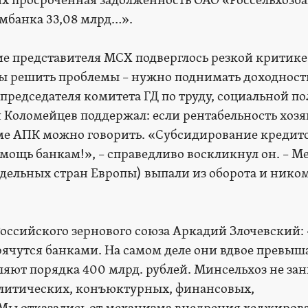
них просроченная задолженность ОАО «Россельхозба
мбанка 33,08 млрд…».
ие представителя МСХ подверглось резкой критике.
бы решить проблемы – нужно поднимать доходност
председателя комитета ГД по труду, социальной п
 Коломейцев поддержал: если рентабельность хозя
еме АПК можно говорить. «Субсидирование кредито
омощь банкам!», – справедливо воскликнул он. – М
тдельных стран Европы) выпали из оборота и нико
оссийского зернового союза Аркадий Злочевский:
рячутся банками. На самом деле они вдвое превы
вляют порядка 400 млрд. рублей. Минсельхоз не за
олитических, конъюктурных, финансовых,