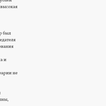
рублей
 высокая
р был
едателя
рования
а и
рарии не
я
пны,