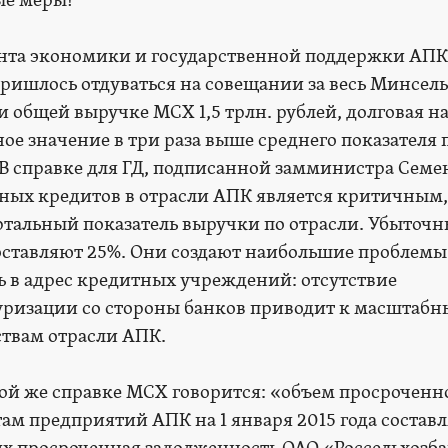
ые меры!
нта экономики и государственной поддержки АПК
ишлось отдуваться на совещании за весь Минсель
ри общей выручке МСХ 1,5 трлн. рублей, долговая н
нное значение в три раза выше среднего показателя 
В справке для ГД, подписанной замминистра Сем
ных кредитов в отрасли АПК является критичным,
тальный показатель выручки по отрасли. Убыточн
оставляют 25%. Они создают наибольшие проблемы
 в адрес кредитных учреждений: отсутствие
уризации со стороны банков приводит к масштаб
ствам отрасли АПК.
той же справке МСХ говорится: «объем просроченн
ам предприятий АПК на 1 января 2015 года составл