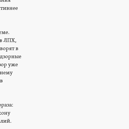
ания
ктивнее
уме.
в ЛПХ,
ворят в
надзорные
зор уже
жнему
 в
раза:
кону
алий.