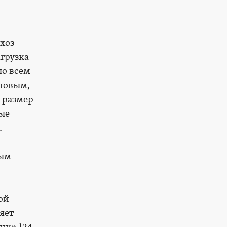
хоз
агрузка
по всем
еновым,
 размер
ые
.
ным
ой
яет