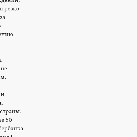
ждений,
н резко
за
в
дению
х
 не
ом.
ми
д.
 страны.
ее 50
Сбербанка