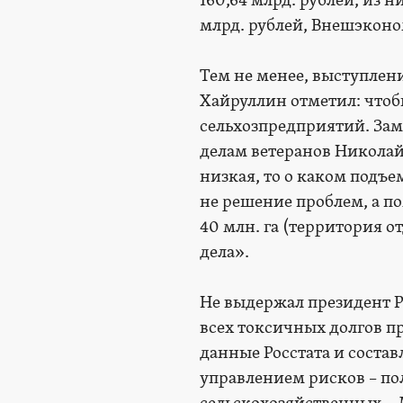
160,64 млрд. рублей, из 
млрд. рублей, Внешэконо
Тем не менее, выступлен
Хайруллин отметил: что
сельхозпредприятий. Зам
делам ветеранов Николай
низкая, то о каком подъ
не решение проблем, а п
40 млн. га (территория о
дела».
Не выдержал президент Р
всех токсичных долгов п
данные Росстата и соста
управлением рисков – п