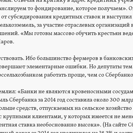
емы. Отвечая на критику в адрес кредитных учре
нслируем то фондирование, которое получаем». О
а от субсидирования кредитных ставок и выступил 
ельхозземель, за участие отраслевых организаций 
шений. «Мы готовы массово обучить крестьян ве
Шаров.
тствовать. Ибо большинство фермеров в банковски
овершают элементарные ошибки. Но депутаты тем
оссельхозбанком работать проще, чем со Сбербанк
землил: «Банки не являются кровеносными сосуда
ь Сбербанка за 2014 год составила около 300 млр
больше средств, отпускаемых на сельское хозяйство
 с крупными клиентами, у которых имеется не мен
ентная ставка необоснованно высока». (На сайте 