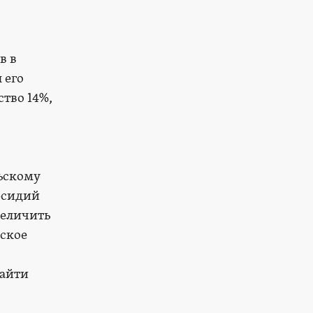
в в
 его
ство 14%,
ьскому
бсидий
величить
йское
найти