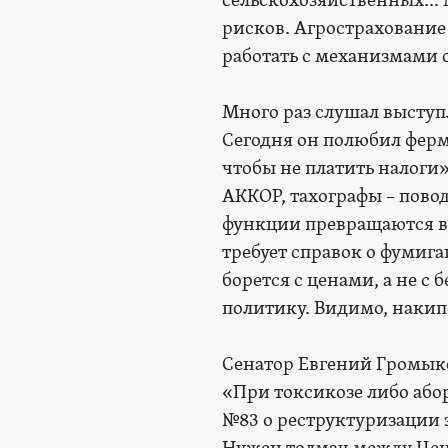
сельскохозяйственных...
рисков. Агрострахование
работать с механизмами 
Много раз слушал выступл
Сегодня он полюбил ферм
чтобы не платить налоги»
АККОР, тахографы – повод
функции превращаются в 
требует справок о фумиг
борется с ценами, а не с
политику. Видимо, накип
Сенатор Евгений Громыко
«При токсикозе либо абор
№83 о реструктуризации з