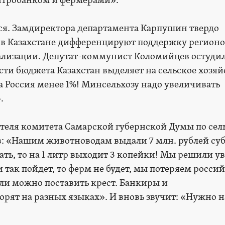
тробанком и фермерами».
ся. Замдиректора департамента Карпушин твердо
 в Казахстане дифференцируют поддержку регионо
ализации. Депутат-коммунист Коломийцев остудил
сти бюджета Казахстан выделяет на сельское хозяй
, а Россия менее 1%! Минсельхозу надо увеличивать
.
теля комитета Самарской губернской Думы по сел
в: «Нашим животноводам выдали 7 млн. рублей су
ать, то на 1 литр выходит 3 копейки! Мы решили у
и так пойдет, то ферм не будет, мы потеряем росси
сли можно поставить крест. Банкиры и
орят на разных языках». И вновь звучит: «Нужно 