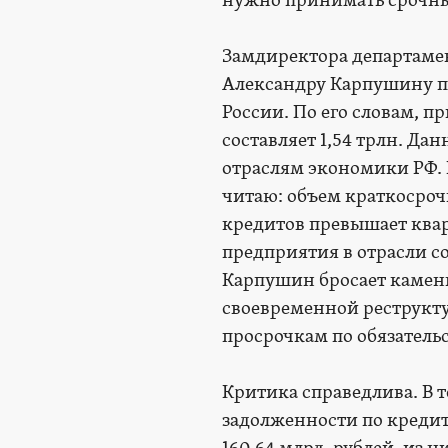
нужно принимать срочн
Замдиректора департаме
Александру Карпушину пр
России. По его словам, п
составляет 1,54 трлн. Да
отраслям экономики РФ. 
читаю: объем краткосроч
кредитов превышает квар
предприятия в отрасли с
Карпушин бросает камень
своевременной реструкт
просрочкам по обязатель
Критика справедлива. В 
задолженности по кредит