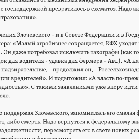
 Мы отказались от механизма внедрения хеджиров
 с господдержкой превратилось в схематоз. Надо а
страхования».
ения Злочевского – и в Совете Федерации и в Госд
ера: «Малый агробизнес сокращается, КФХ уходят 
. Он даже потребовал исключить тахографы (как го
ок для водителя - удавка для фермера – Авт.). «А 
надзирательные, – продолжил он, – Россельхознад
ации вредителей». И подытожил: «А власть по-пре
 бедностью». С такими заявлениями уже впору идти
ело.
 поддержал Злочевского, запомнилась его смелая ф
т, либо смерть. Надо вернуться к федеральному за
адолженности, пересмотреть его в свете новых ре