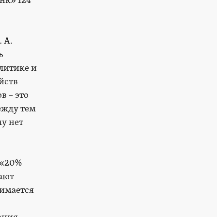
нк» 124
 А.
ь
олитике и
йств
в – это
ежду тем
му нет
 «20%
шают
нимается