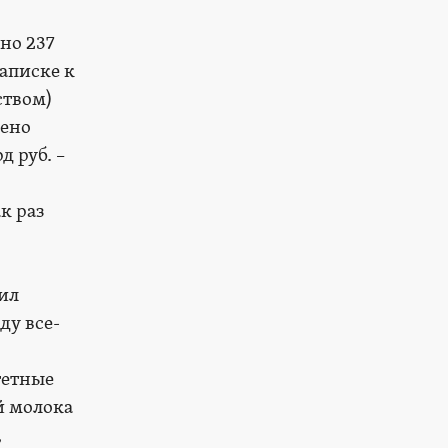
но 237
записке к
ством)
лено
д руб. –
к раз
ил
ду все-
тетные
й молока
,