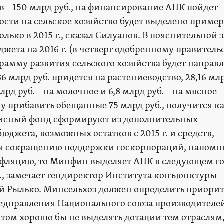
рв – 150 млрд руб., на финансирование АПК пойдет
ости на сельское хозяйство будет выделено пример
колько в 2015 г., сказал Силуанов. В пояснительной 
жета на 2016 г. (в четверг одобренному правитель
грамму развития сельского хозяйства будет направ
,86 млрд руб. придется на растениеводство, 28,16 млр
лрд руб. – на молочное и 6,8 млрд руб. – на мясное
му прибавить обещанные 75 млрд руб., получится ка
изисный фонд сформируют из дополнительных
юджета, возможных остатков с 2015 г. и средств,
я сокращению поддержки госкорпораций, напомн
нфляцию, то Минфин выделяет АПК в следующем го
 г., замечает гендиректор Института конъюнктуры
й Рылько. Минсельхоз должен определить приори
редправления Национального союза производителе
том хорошо бы не выделять дотации тем отраслям