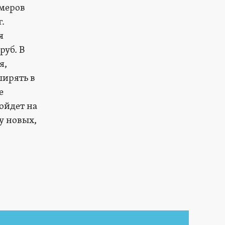
меров
.
я
руб. В
я,
ширять в
е
ойдет на
у новых,