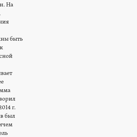
н. На
,
ания
жны быть
ак
ясной
ивает
ее
амма
оворил
014 г.
ов был
ричем
ель