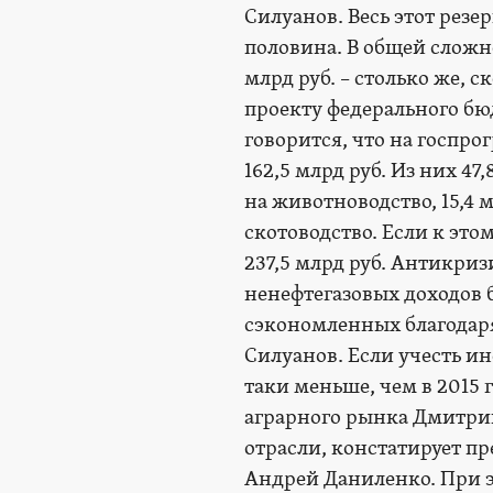
Силуанов. Весь этот резе
половина. В общей сложн
млрд руб. – столько же, с
проекту федерального бюд
говорится, что на госпро
162,5 млрд руб. Из них 47
на животноводство, 15,4 м
скотоводство. Если к это
237,5 млрд руб. Антикр
ненефтегазовых доходов б
сэкономленных благодар
Силуанов. Если учесть и
таки меньше, чем в 2015
аграрного рынка Дмитри
отрасли, констатирует п
Андрей Даниленко. При э