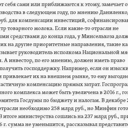
т себя сами или приближаются к этому, замечает о
зводства в следующем году, по мнению Даниленко
 руб. для компенсации инвестиций, софинансиров
тр товарного молока. Если какие-то отрасли не
ми средствами до конца года, у Минсельхоза дол
их на другие приоритетные направления, такие к
изывает руководитель исполкома Национальной м
 А инвестор, по его мнению, должен иметь право
 получить господдержку. Например, если он изыск
и привлекает их на внешнем рынке, то ему выгодн
 частичную компенсацию прямых затрат. Госпрогр
ого комплекса может быть увеличена в 2016 г., г
митета Госдумы по бюджету и налогам. В декабре 2
отрасли необходимо 258 млрд руб., но Минфин гот
. В итоге министерства сошлись на 237 млрд руб., п
16 г. сумма не уменьшится, рассказывал представит