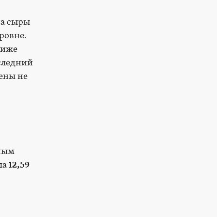
на сыры
ровне.
ниже
оследний
цены не
нным
ла
12,59