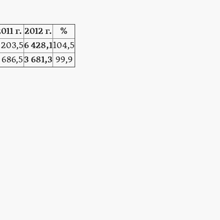
011 г.
2012 г.
%
 203,5
6 428,1
104,5
 686,5
3 681,3
99,9