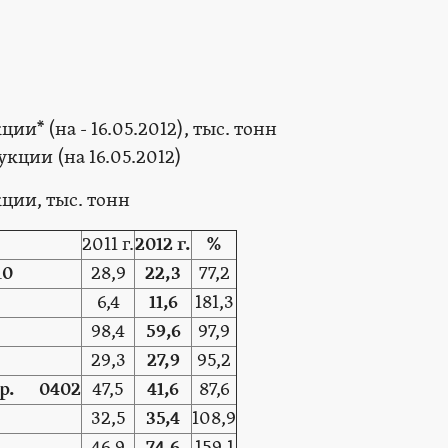
и* (на - 16.05.2012), тыс. тонн
ции, тыс. тонн
2011 г.
2012 г.
%
10
28,9
22,3
77,2
6,4
11,6
181,3
98,4
59,6
97,9
29,3
27,9
95,2
тр. 0402
47,5
41,6
87,6
32,5
35,4
108,9
46,9
74,6
159,1