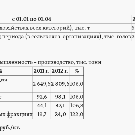
с 01.01 по 01.04
2
хозяйствах всех категорий), тыс. т
6
 периода (в сельскохоз. организациях), тыс. голов
3
шленность – производство, тыс. тонн
4
2011 г.
2012 г.
%
ция
2 649,5
2 809,5
106,0
е
92,6
98,1
106,0
44,1
47,1
106,8
дых фракциях
19,7
24,0
122,0
уб./кг.