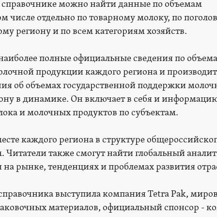
В справочнике можно найти данные по объемам
ом числе отдельно по товарному молоку, по поголо
му региону и по всем категориям хозяйств.
 наиболее полные официальные сведения по объем
олочной продукции каждого региона и производите
ния об объемах государственной поддержки молоч
ону в динамике. Он включает в себя и информаци
ока и молочных продуктов по субъектам.
есте каждого региона в структуре общероссийско
. Читатели также смогут найти глобальный анали
и на рынке, тенденциях и проблемах развития отра
справочника выступила компания Tetra Pak, миро
паковочных материалов, официальный спонсор - к