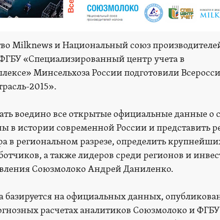
во Milknews и Национальный союз производителе
 ФГБУ «Специализированный центр учета в
ексе» Минсельхоза России подготовили Всеросс
трасль-2015».
рать воедино все открытые официальные данные о 
ны в истории современной России и представить 
ра в региональном разрезе, определить крупнейши
отчиков, а также лидеров среди регионов и инвест
авления Союзмолоко Андрей Даниленко.
 базируется на официальных данных, опубликова
прогнозных расчетах аналитиков Союзмолоко и ФГБУ