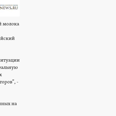
й молока
ийский
ситуации
реальную
х
оров”, -
нных на