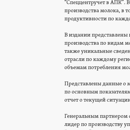
“Спеццентручет в АПК”. 
производства молока, в т
продуктивности по каждо
В издании представлены
производства по видам м
также уникальные сведе
отрасли по каждому реги
объемам потребления мол
Представлены данные о м
по основным показателям
отчет о текущей ситуаци
Генеральным партнером 
лидер по производству у