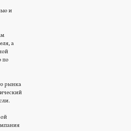
вью и
ам
ля, а
ной
ю по
го рынка
тический
сли.
вой
омпания