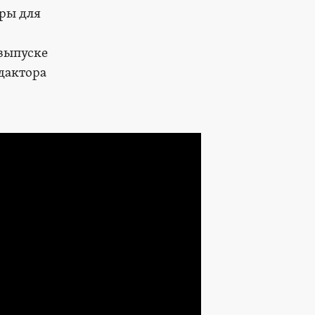
ры для
 выпуске
дактора