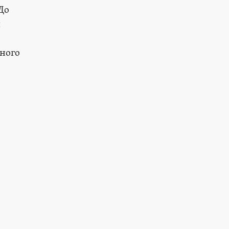
До
и
ного