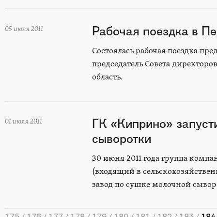
Рабочая поездка в П
05 июля 2011
Состоялась рабочая поездка п
председатель Совета директоро
область.
ГК «Киприно» запусти
01 июля 2011
сыворотки
30 июня 2011 года группа ком
(входящий в сельскохозяйстве
завод по сушке молочной сывор
175
176
177
178
179
180
181
182
183
184