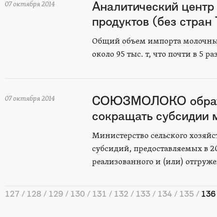
Аналитический цен
07 октября 2014
продуктов (без стран 
Общий объем импорта молочных 
около 95 тыс. т, что почти в 5 
СОЮЗМОЛОКО обратил
07 октября 2014
сокращать субсидии 
Министерство сельского хозяйс
субсидий, предоставляемых в 20
реализованного и (или) отгруж
127
128
129
130
131
132
133
134
135
136