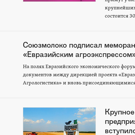
крупнейших
состоится 3
Союзмолоко подписал меморанд
«Евразийским агроэкспрессом
На полях Евразийского экономического форум
документов между дирекцией проекта «Евраз
Агрологистика» и вновь присоединяющимися
Крупное
предпри
вступи