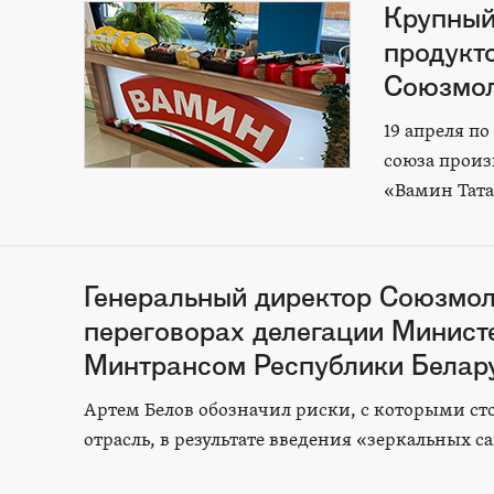
Крупный
продукто
Союзмо
19 апреля п
союза произ
«Вамин Тата
Генеральный директор Союзмол
переговорах делегации Минист
Минтрансом Республики Белар
Артем Белов обозначил риски, с которыми сто
отрасль, в результате введения «зеркальных с