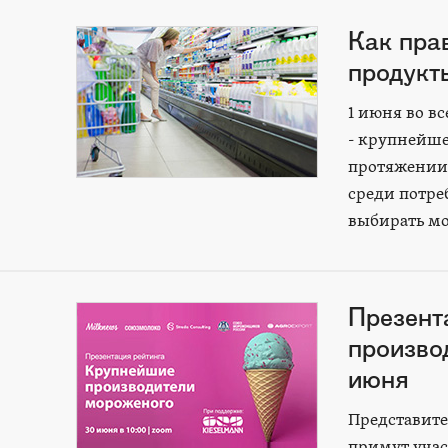
Как пра
продукт
1 июня во в
- крупнейше
протяжении 
среди потреб
выбирать м
Презент
произво
июня
Представит
примут учас