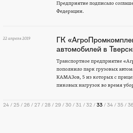
Предприятие подписало соглаше
Федерации.
ГК «АгроПромкомплек
22 апреля 2019
автомобилей в Тверск
Транспортное предприятие «Аг
пополнило парк грузовых автом
КАМАЗов, 5 из которых с приц
пиковых нагрузок во время убо
24
25
26
27
28
29
30
31
32
33
34
35
3